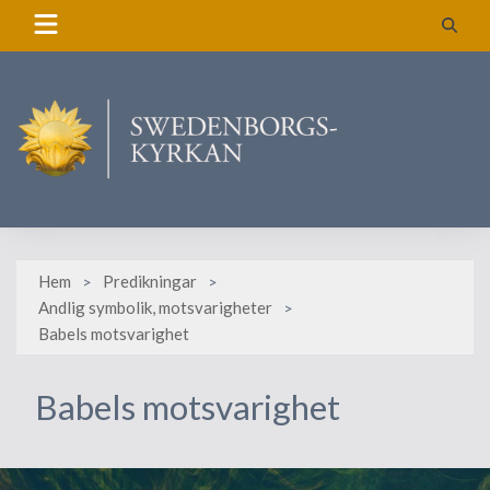
Skip
to
content
Hem
Predikningar
Andlig symbolik, motsvarigheter
Babels motsvarighet
Babels motsvarighet