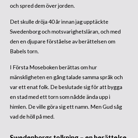
och spred dem över jorden.
Det skulle dröja 40 år innan jag upptäckte
Swedenborg och motsvarighetsläran, och med
den en djupare förståelse av berättelsen om
Babels torn.
I Första Moseboken berättas om hur
mänskligheten en gång talade samma språk och
var ett enat folk. De beslutade sig för att bygga
en stad med ett torn som nådde ända upp i
himlen. De ville göra sig ett namn. Men Gud såg
vad de höll på med.
Swedenborgs tolkning – en berättelse