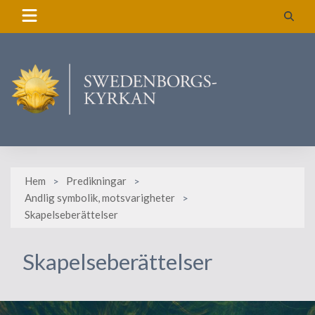
Skip
to
content
Hem
Predikningar
Andlig symbolik, motsvarigheter
Skapelseberättelser
Skapelseberättelser