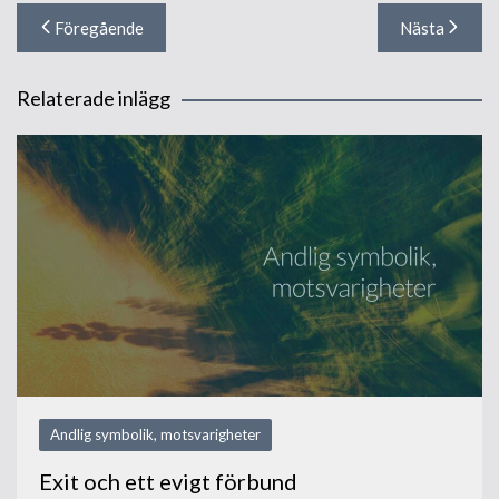
Inläggsnavigering
Föregående
Nästa
Relaterade inlägg
Andlig symbolik, motsvarigheter
Exit och ett evigt förbund