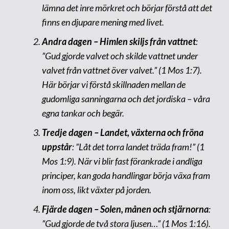
lämna det inre mörkret och börjar förstå att det
finns en djupare mening med livet.
Andra dagen – Himlen skiljs från vattnet
:
”Gud gjorde valvet och skilde vattnet under
valvet från vattnet över valvet.” (1 Mos 1:7).
Här börjar vi förstå skillnaden mellan de
gudomliga sanningarna och det jordiska – våra
egna tankar och begär.
Tredje dagen – Landet, växterna och fröna
uppstår
: ”Låt det torra landet träda fram!” (1
Mos 1:9). När vi blir fast förankrade i andliga
principer, kan goda handlingar börja växa fram
inom oss, likt växter på jorden.
Fjärde dagen – Solen, månen och stjärnorna
:
”Gud gjorde de två stora ljusen…” (1 Mos 1:16).