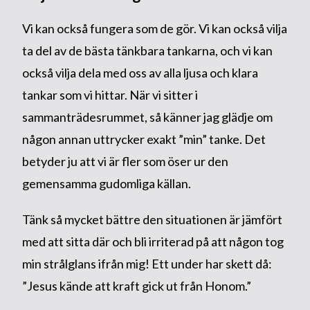
Vi kan också fungera som de gör. Vi kan också vilja
ta del av de bästa tänkbara tankarna, och vi kan
också vilja dela med oss av alla ljusa och klara
tankar som vi hittar. När vi sitter i
sammanträdesrummet, så känner jag glädje om
någon annan uttrycker exakt ”min” tanke. Det
betyder ju att vi är fler som öser ur den
gemensamma gudomliga källan.
Tänk så mycket bättre den situationen är jämfört
med att sitta där och bli irriterad på att någon tog
min strålglans ifrån mig! Ett under har skett då:
”Jesus kände att kraft gick ut från Honom.”