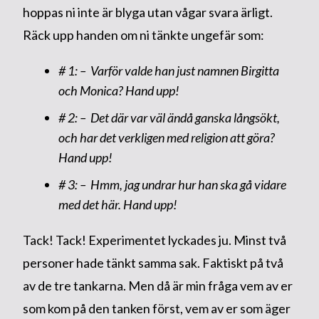
hoppas ni inte är blyga utan vågar svara ärligt.
Räck upp handen om ni tänkte ungefär som:
# 1: – Varför valde han just namnen Birgitta
och Monica? Hand upp!
# 2: – Det där var väl ändå ganska långsökt,
och har det verkligen med religion att göra?
Hand upp!
# 3: – Hmm, jag undrar hur han ska gå vidare
med det här. Hand upp!
Tack! Tack! Experimentet lyckades ju. Minst två
personer hade tänkt samma sak. Faktiskt på två
av de tre tankarna. Men då är min fråga vem av er
som kom på den tanken först, vem av er som äger