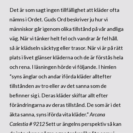
Det är som sagt ingen tillfällighet att kläder ofta
nämns i Ordet. Guds Ord beskriver ju hur vi
människor går igenom olika tillstånd på vår andliga
väg. När vi tänker helt fel och vandrar år fel håll.
så är klädseln säcktyg eller trasor. När vi är på rätt
plats i livet glänser kläderna och de är förstås hela
och rena. I läsningen hörde vi följande. I himlen
”syns änglar och andar iförda kläder alltefter
tillstånden av tro eller av det sanna som de
befinner sig i. Deras kläder skiftar allt efter
förändringarna av deras tillstånd. De som är i det
äkta sanna, syns iförda vita kläder.”
Arcana
Cœlestia # 9212
Sett ur ängelns perspektiv så kan