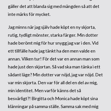
gäller det att blanda sig med mängden så att det
inte märks för mycket.
Jag minns när jag själv hade köpt en ny skjorta,
rutig, tydligt mönster, starka färger. Min dotter
hade berömt mig för hur snygg jag var i den. Vid
ett tillfälle hade jag tänkt ha den men valde en
annan. Vilken tur! För det var en annan man som
hade just den skjortan. Så vad ska man tänka i ett
sådant läge? Min dotter var nöjd, jag var nöjd. Det
var min skjorta. Den var för all del en del av mig,
min identitet. Men varför känns det så
besvärligt?! Birgitta och Monica hade köpt sina
klänningar på samma ställe. Samma sak med mig