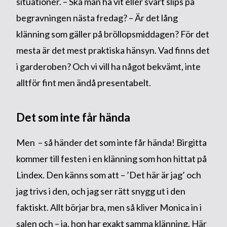
situationer. – Ska man ha vit eller svart slips på
begravningen nästa fredag? – Är det lång
klänning som gäller på bröllopsmiddagen? För det
mesta är det mest praktiska hänsyn. Vad finns det
i garderoben? Och vi vill ha något bekvämt, inte
alltför fint men ändå presentabelt.
Det som inte får hända
Men – så händer det som inte får hända! Birgitta
kommer till festen i en klänning som hon hittat på
Lindex. Den känns som att – ’Det här är jag’ och
jag trivs i den, och jag ser rätt snygg ut i den
faktiskt. Allt börjar bra, men så kliver Monica in i
salen och – ja, hon har exakt samma klänning. Här