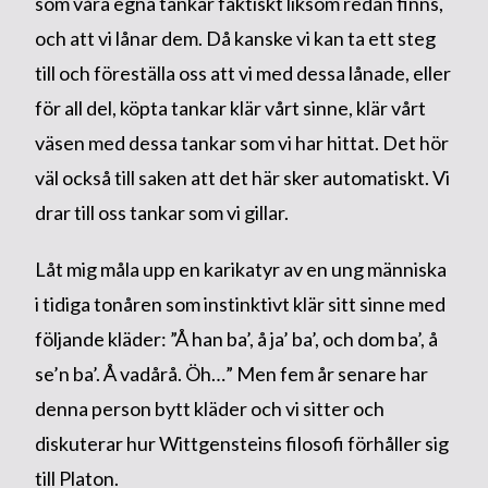
som våra egna tankar faktiskt liksom redan finns,
och att vi lånar dem. Då kanske vi kan ta ett steg
till och föreställa oss att vi med dessa lånade, eller
för all del, köpta tankar klär vårt sinne, klär vårt
väsen med dessa tankar som vi har hittat. Det hör
väl också till saken att det här sker automatiskt. Vi
drar till oss tankar som vi gillar.
Låt mig måla upp en karikatyr av en ung människa
i tidiga tonåren som instinktivt klär sitt sinne med
följande kläder: ”Å han ba’, å ja’ ba’, och dom ba’, å
se’n ba’. Å vadårå. Öh…” Men fem år senare har
denna person bytt kläder och vi sitter och
diskuterar hur Wittgensteins filosofi förhåller sig
till Platon.