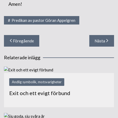
Amen!
Predikan av pastor Göran Appelgren
Inläggsnavigering
Föregående
Nästa
Relaterade inlägg
Andlig symbolik, motsvarigheter
Exit och ett evigt förbund