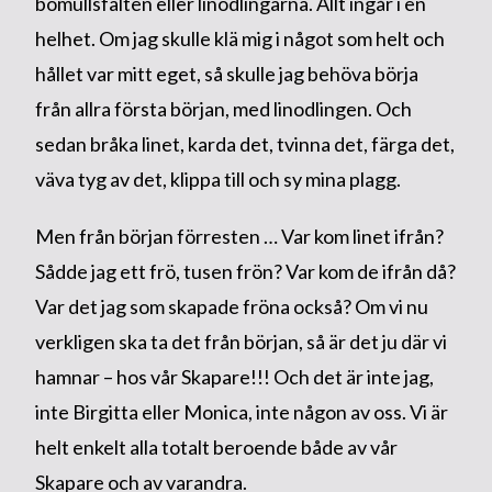
bomullsfälten eller linodlingarna. Allt ingår i en
helhet. Om jag skulle klä mig i något som helt och
hållet var mitt eget, så skulle jag behöva börja
från allra första början, med linodlingen. Och
sedan bråka linet, karda det, tvinna det, färga det,
väva tyg av det, klippa till och sy mina plagg.
Men från början förresten … Var kom linet ifrån?
Sådde jag ett frö, tusen frön? Var kom de ifrån då?
Var det jag som skapade fröna också? Om vi nu
verkligen ska ta det från början, så är det ju där vi
hamnar – hos vår Skapare!!! Och det är inte jag,
inte Birgitta eller Monica, inte någon av oss. Vi är
helt enkelt alla totalt beroende både av vår
Skapare och av varandra.