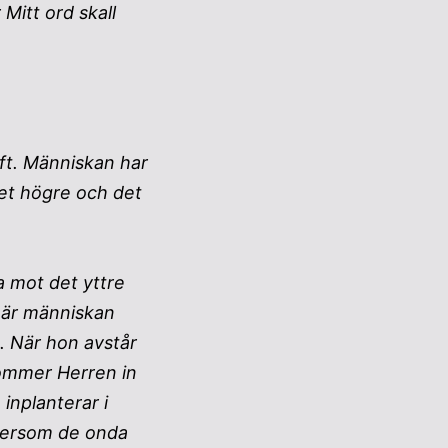
Mitt ord skall
uft. Människan har
det högre och det
da mot det yttre
 när människan
. När hon avstår
ommer Herren in
inplanterar i
ftersom de onda