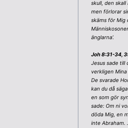
skull, den skal
men förlorar s
skäms för Mig o
Människosonen
änglarna’.
Joh 8:31-34, 39
Jesus sade till 
verkligen Mina 
De svarade Hon
kan du då säga 
en som gör syn
sade: Om ni vo
döda Mig, en m
inte Abraham. …