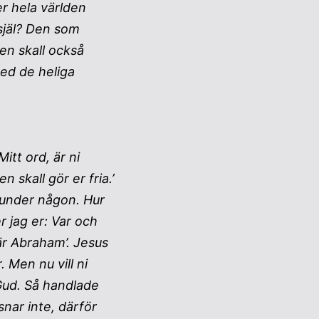
er hela världen
 själ? Den som
en skall också
ed de heliga
Mitt ord, är ni
 skall gör er fria.’
 under någon. Hur
r jag er: Var och
är Abraham’. Jesus
 Men nu vill ni
Gud. Så handlade
snar inte, därför