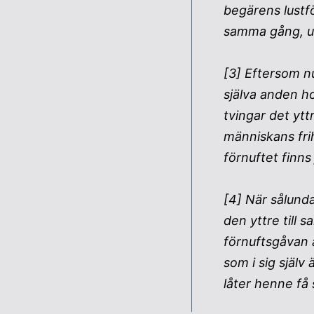
begärens lustf
samma gång, up
[3] Eftersom n
själva anden ho
tvingar det ytt
människans fri
förnuftet finns
[4] När sålund
den yttre till 
förnuftsgåvan 
som i sig själv 
låter henne få