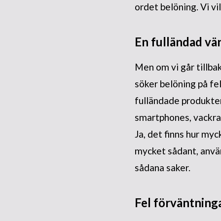
ordet belöning. Vi vil
En fulländad vä
Men om vi går tillbak
söker belöning på fe
fulländade produkter 
smartphones, vackra
Ja, det finns hur myc
mycket sådant, använ
sådana saker.
Fel förväntning