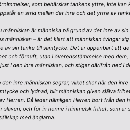
örnimmelser, som behärskar tankens yttre, inte kan 
pstår en strid mellan det inre och det yttre av tan
u människan är människa på grund av det inre av sin 
s människan – är det klart att människan tvingar sig 
re av sin tanke till samtycke. Det är uppenbart att de
het och förnuft, utan i överensstämmelse med dem, 
 just i den inre människan, och stiger därifrån ned i 
a den inre människan segrar, vilket sker när den inr
samtycke och lydnad, blir människan given själva frih
av Herren. Då leder nämligen Herren bort från den he
är slaveri, och för in henne i himmelsk frihet, som är 
 sällskap med änglarna.