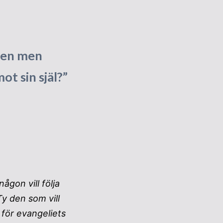
lden men
ot sin själ?”
någon vill följa
Ty den som vill
h för evangeliets