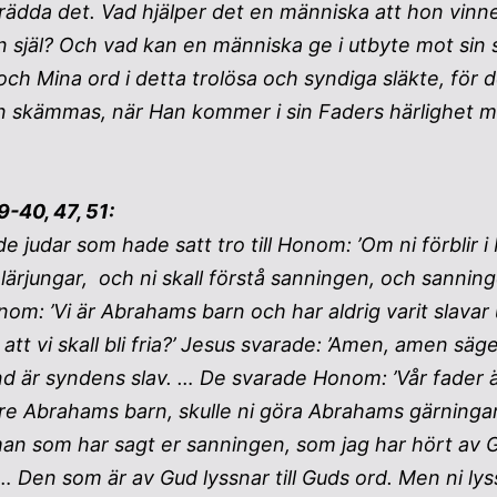
l rädda det. Vad hjälper det en människa att hon vinn
in själ? Och vad kan en människa ge i utbyte mot sin
ch Mina ord i detta trolösa och syndiga släkte, för d
 skämmas, när Han kommer i sin Faders härlighet m
-40, 47, 51:
de judar som hade satt tro till Honom: ’Om ni förblir i 
lärjungar, och ni skall förstå sanningen, och sanningen
om: ’Vi är Abrahams barn och har aldrig varit slavar
att vi skall bli fria?’ Jesus svarade: ’Amen, amen säge
d är syndens slav. … De svarade Honom: ’Vår fader 
re Abrahams barn, skulle ni göra Abrahams gärningar.
an som har sagt er sanningen, som jag har hört av 
 Den som är av Gud lyssnar till Guds ord. Men ni lys