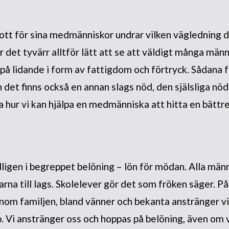
ott för sina medmänniskor undrar vilken vägledning de
r det tyvärr alltför lätt att se att väldigt många männ
 på lidande i form av fattigdom och förtryck. Sådana 
et finns också en annan slags nöd, den själsliga nöde
la hur vi kan hjälpa en medmänniska att hitta en bätt
ligen i begreppet belöning – lön för mödan. Alla männ
rarna till lags. Skolelever gör det som fröken säger. P
Inom familjen, bland vänner och bekanta anstränger vi
. Vi anstränger oss och hoppas på belöning, även om 