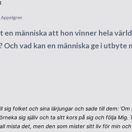
mpelbygget
undstenen läggs
n Appelgren
sök från utlandet
et en människa att hon vinner hela vär
vigningen
äl? Och vad kan en människa ge i utbyte m
pporter och intryck
ternationella möten
tt liv i församlingen
ll sig folket och sina lärjungar och sade till dem: ’Om 
örneka sig själv och ta sitt kors på sig och följa Mig. 
skall mista det, men den som mister sitt liv för min oc