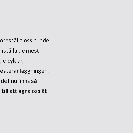
föreställa oss hur de
amställa de mest
 elcyklar,
mesteranläggningen.
 det nu finns så
ill att ägna oss åt