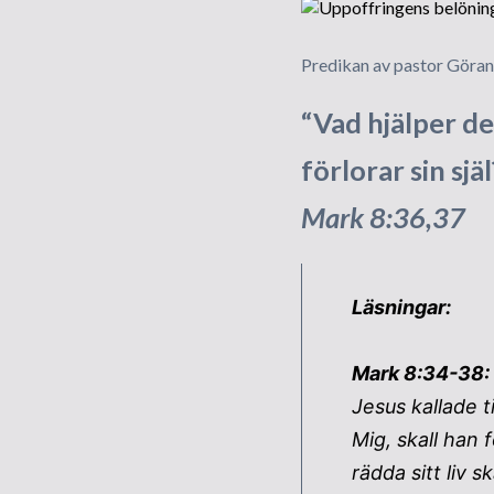
te
Gr
Predikan av pastor Göra
Be
“Vad hjälper d
In
förlorar sin sj
Ra
Mark 8:36,37
In
Ny
Läsningar:
Mark 8:34-38:
Jesus kallade ti
Mig, skall han f
rädda sitt liv 