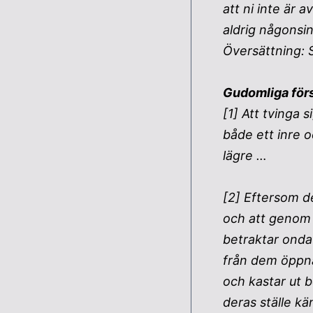
att ni inte är 
aldrig någonsi
Översättning: 
Gudomliga för
[1] Att tvinga 
både ett inre o
lägre …
[2] Eftersom de
och att genom s
betraktar onda
från dem öppna
och kastar ut b
deras ställe kä