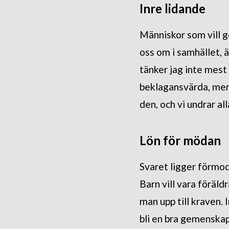
Inre lidande
Människor som vill g
oss om i samhället, ä
tänker jag inte mest
beklagansvärda, men d
den, och vi undrar al
Lön för mödan
Svaret ligger förmod
Barn vill vara föräld
man upp till kraven. 
bli en bra gemenskap