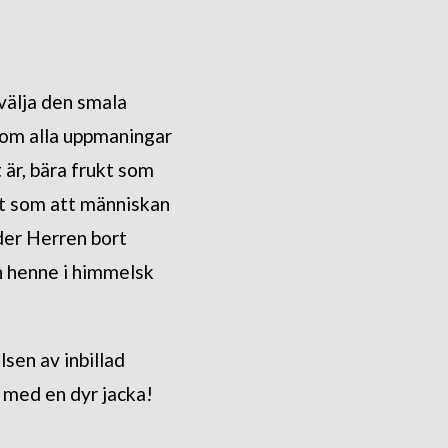
välja den smala
kom alla uppmaningar
t är, bära frukt som
et som att människan
eder Herren bort
in henne i himmelsk
lsen av inbillad
åd med en dyr jacka!