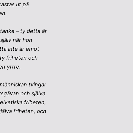
kastas ut på
ken.
tanke – ty detta är
själv när hon
tta inte är emot
ty friheten och
den yttre.
e människan tvingar
etsgåvan och själva
lvetiska friheten,
själva friheten, och