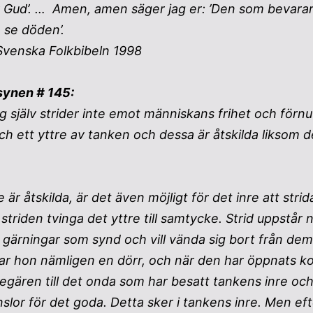
av Gud’. … Amen, amen säger jag er: ’Den som bevarar 
n se döden’.
Svenska Folkbibeln 1998
synen # 145:
sig själv strider inte emot människans frihet och förn
ch ett yttre av tanken och dessa är åtskilda liksom 
 är åtskilda, är det även möjligt för det inre att stri
triden tvinga det yttre till samtycke. Strid uppstår
 gärningar som synd och vill vända sig bort från dem
r hon nämligen en dörr, och när den har öppnats k
egären till det onda som har besatt tankens inre och 
nslor för det goda. Detta sker i tankens inre. Men e