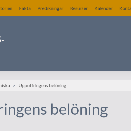
torien
Fakta
Predikningar
Resurser
Kalender
Kont
erige blir nykyrkligt?
kyrkliga gudstjänster
llskapet Nya Kyrkans
kännare
landets roll
nby blir centralgestalt
niska
Uppoffringens belöning
a försök att komma
ång
ingens belöning
rslag på ritningar till
rkan i Stockholm
onomin för