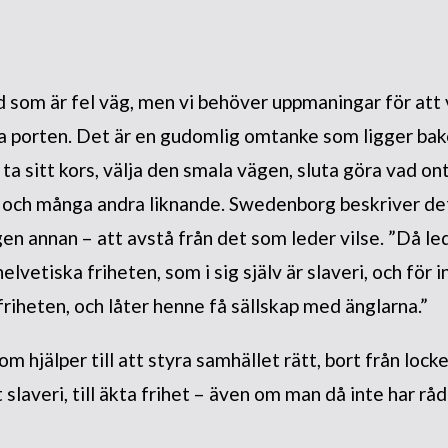
d som är fel väg, men vi behöver uppmaningar för att 
a porten. Det är en gudomlig omtanke som ligger ba
 ta sitt kors, välja den smala vägen, sluta göra vad on
n och många andra liknande. Swedenborg beskriver d
ngen annan – att avstå från det som leder vilse. ”Då l
lvetiska friheten, som i sig själv är slaveri, och för 
 friheten, och låter henne få sällskap med änglarna.”
hjälper till att styra samhället rätt, bort från locke
t slaveri, till äkta frihet – även om man då inte har r