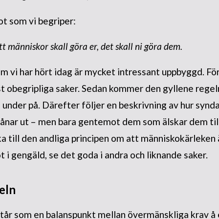
 som vi begriper:
att människor skall göra er, det skall ni göra dem.
m vi har hört idag är mycket intressant uppbyggd. Förs
 obegripliga saker. Sedan kommer den gyllene regeln
 under på. Därefter följer en beskrivning av hur synda
 lånar ut – men bara gentemot dem som älskar dem tillb
a till den andliga principen om att människokärleken 
t i gengäld, se det goda i andra och liknande saker.
geln
tår som en balanspunkt mellan övermänskliga krav å 