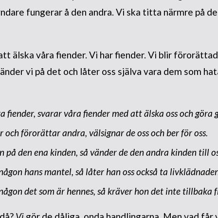
yndare fungerar å den andra. Vi ska titta närmre på de
t älska våra fiender. Vi har fiender. Vi blir förorättade
nder vi på det och låter oss själva vara dem som hata
a fiender, svarar våra fiender med att älska
oss
och göra 
 och förorättar andra, välsignar de
oss
och ber för
oss
.
n på den ena kinden, så vänder de den andra kinden till
o
 någon hans mantel, så låter han
oss
också ta livklädnade
 någon det som är hennes, så kräver hon det inte tillbaka 
 då?
Vi
gör de dåliga, onda handlingarna. Men vad får v