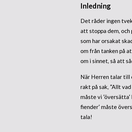
Inledning
Det råder ingen tvek
att stoppa dem, och p
som har orsakat skad
om från tanken på at
om i sinnet, så att s
När Herren talar till
rakt på sak, ”Allt vad
måste vi ’översätta’
fiender’ måste övers
tala!