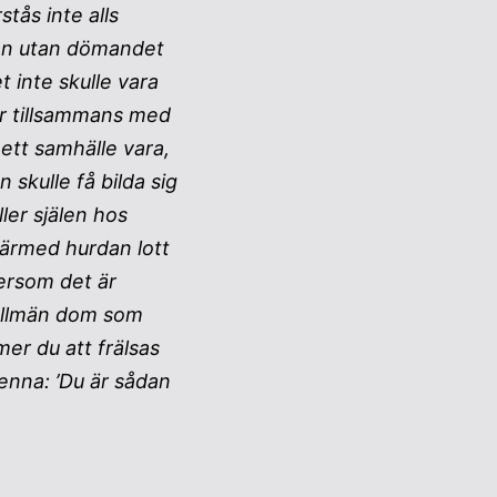
tås inte alls
den utan dömandet
 inte skulle vara
or tillsammans med
 ett samhälle vara,
 skulle få bilda sig
er själen hos
 därmed hurdan lott
tersom det är
n allmän dom som
mer du att frälsas
denna: ’Du är sådan