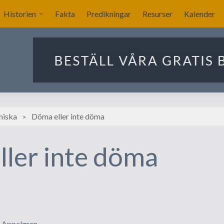
Historien
Fakta
Predikningar
Resurser
Kalender
Sverige blir nykyrkligt?
ar
Nykyrkliga gudstjänster
Sällskapet Nya Kyrkans
Bekännare
Utlandets roll
niska
Döma eller inte döma
Manby blir centralgestalt
ler inte döma
Nya försök att komma
igång
Förslag på ritningar till
kyrkan i Stockholm
Ekonomin för
n Appelgren