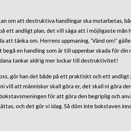
an om att destruktiva handlingar ska motarbetas, båd
å ett andligt plan, det vill säga att i möjligaste mån
a att tänka om. Herrens uppmaning, ’Vänd om!’ gäller
t begå en handling som är till uppenbar skada för d
ådana tankar aldrig mer lockar till destruktivitet!
 oss, gör han det både på ett praktiskt och ett andligt 
 ni vill att människor skall göra er, det skall ni göra 
 bokstavsmeningen för att göra den begriplig och anvä
ättas, och det gör vi idag. Så döm inte bokstaven inn