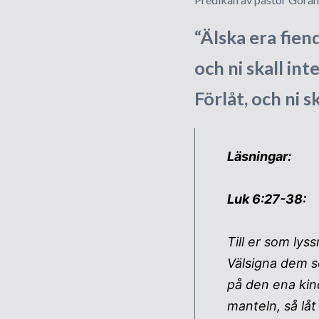
“Älska era fie
och ni skall int
Förlåt, och ni sk
Läsningar:
Luk 6:27-38:
Till er som lys
Välsigna dem s
på den ena kin
manteln, så lå