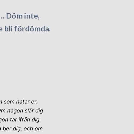
 … Döm inte,
te bli fördömda.
m som hatar er.
Om någon slår dig
on tar ifrån dig
m ber dig, och om