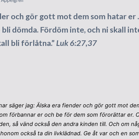
tempelbygget
nder och gör gott mot dem som hatar er
Grundstenen läggs
e bli dömda. Fördöm inte, och ni skall in
Besök från utlandet
all bli förlåtna.”
Luk 6:27,37
Invigningen
Rapporter och intryck
Internationella möten
Nytt liv i församlingen
snar säger jag: Älska era fiender och gör gott mot de
om förbannar er och be för dem som förorättar er. 
den, så vänd också den andra kinden till. Och om någ
t honom också ta din livklädnad. Ge åt var och en so