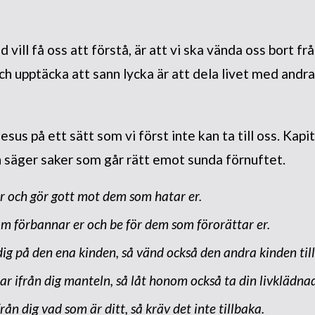
 vill få oss att förstå, är att vi ska vända oss bort fr
och upptäcka att sann lycka är att dela livet med andr
esus på ett sätt som vi först inte kan ta till oss. Kapit
 säger saker som går rätt emot sunda förnuftet.
er och gör gott mot dem som hatar er.
m förbannar er och be för dem som förorättar er.
ig på den ena kinden, så vänd också den andra kinden till
r ifrån dig manteln, så låt honom också ta din livklädna
ån dig vad som är ditt, så kräv det inte tillbaka.