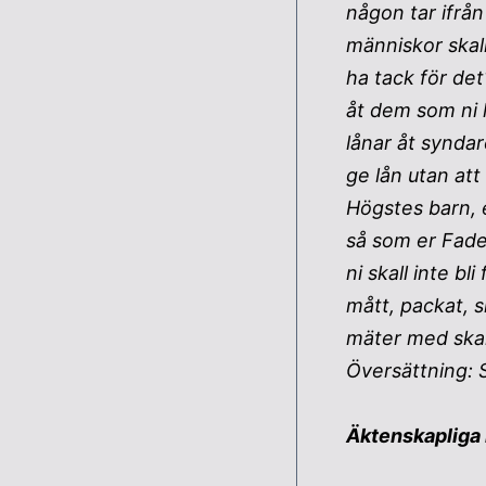
någon tar ifrån 
människor skall
ha tack för de
åt dem som ni h
lånar åt syndare
ge lån utan att
Högstes barn,
så som er Fader
ni skall inte bl
mått, packat, 
mäter med skal
Översättning: 
Äktenskapliga 