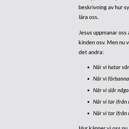
beskrivning av hur s
lära oss.
Jesus uppmanar oss at
kinden osv. Men nu vä
det andra:
När
vi
hatar vår
När
vi
förbannar
När
vi
slår någo
När
vi
tar ifrån
När
vi
tar ifrån
Hur känner vi oss nu