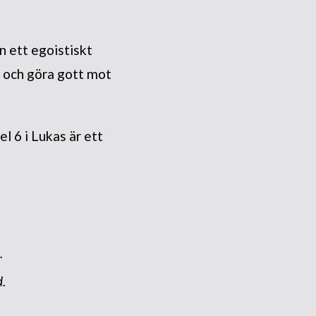
ån ett egoistiskt
a och göra gott mot
el 6 i Lukas är ett
.
d.