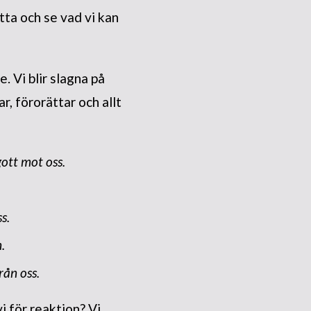
tta och se vad vi kan
. Vi blir slagna på
r, förorättar och allt
gott mot
oss
.
ss
.
n.
från
oss
.
i för reaktion? Vi