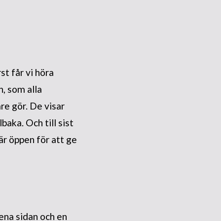
t får vi höra
, som alla
re gör. De visar
aka. Och till sist
är öppen för att ge
ena sidan och en