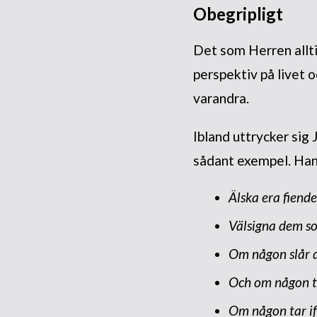
Obegripligt
Det som Herren alltid
perspektiv på livet 
varandra.
Ibland uttrycker sig J
sådant exempel. Han
Älska era fiend
Välsigna dem so
Om någon slår d
Och om någon ta
Om någon tar ifr