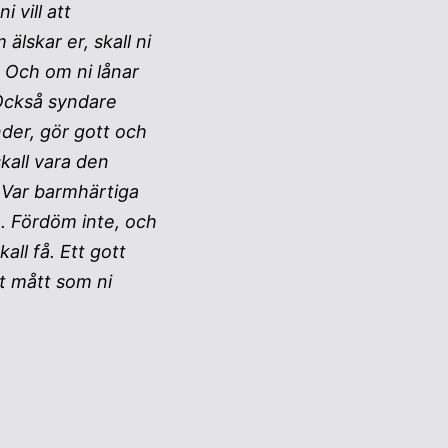
i vill att
älskar er, skall ni
 Och om ni lånar
 Också syndare
ender, gör gott och
skall vara den
Var barmhärtiga
a. Fördöm inte, och
kall få. Ett gott
t mått som ni