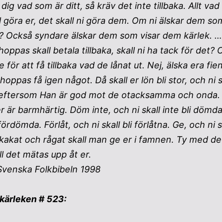
dig vad som är ditt, så kräv det inte tillbaka. Allt vad n
 göra er, det skall ni göra dem. Om ni älskar dem som 
t? Också syndare älskar dem som visar dem kärlek. …
oppas skall betala tillbaka, skall ni ha tack för det?
 för att få tillbaka vad de lånat ut. Nej, älska era fi
 hoppas få igen något. Då skall er lön bli stor, och ni 
 eftersom Han är god mot de otacksamma och onda. 
 är barmhärtig. Döm inte, och ni skall inte bli dömd
i fördömda. Förlåt, och ni skall bli förlåtna. Ge, och ni s
skakat och rågat skall man ge er i famnen. Ty med de
l det mätas upp åt er.
Svenska Folkbibeln 1998
kärleken # 523: