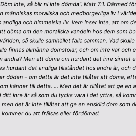
Döm inte, så blir ni inte dömda”, Matt 7:1. Därmed förs
 människas moraliska och medborgerliga liv i värl
ndliga och himmelska liv. Vem inser inte, att om det
ss att döma om den moraliska vandeln hos dem som b
i världen, så skulle samhället falla samman. Vad skulle
lle finnas allmänna domstolar, och om inte var och en
andra? Men att döma om hurdant det inre sinnet ell
es hurdant det andliga tillståndet hos andra är, och
ter döden – om detta är det inte tillåtet att döma, ef
om känner till detta. … Men det är tillåtet att ge e
 ditt inre är så som du tycks vara i det yttre, så kom
, men det är inte tillåtet att ge en enskild dom som 
tså kommer du att frälsas eller fördömas’.