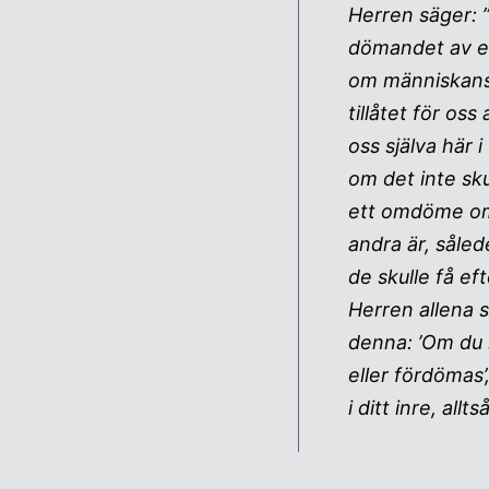
Herren säger: ”
dömandet av en
om människans a
tillåtet för o
oss själva här 
om det inte sku
ett omdöme om 
andra är, såled
de skulle få ef
Herren allena s
denna: ’Om du i
eller fördömas’
i ditt inre, all