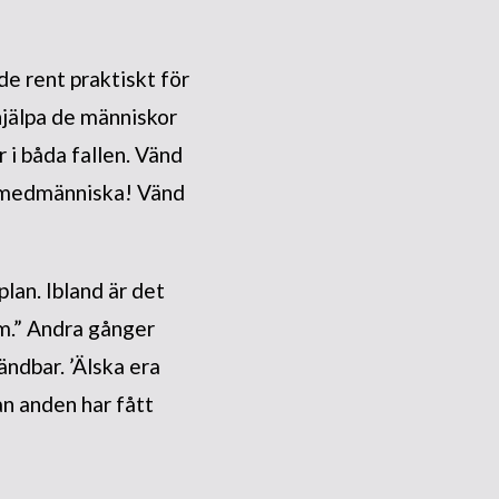
e rent praktiskt för
 hjälpa de människor
 i båda fallen. Vänd
in medmänniska! Vänd
plan. Ibland är det
dem.” Andra gånger
ndbar. ’Älska era
an anden har fått