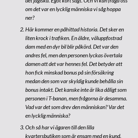
det jagiska. Egot kort sagt. Och vi kan fråga oss
om det var en lycklig människa vi såg hoppa
ner?
Här kommer en påhittad historia. Det sker en
liten krock i trafiken. En äldre, väluppfostrad
dam med en dyr bil blir påkörd. Det var den
andres fel, men den personen lyckas övertala
damen att det var hennes fel. Det betyder att
hon fick minskad bonus på sin försäkring
medan den som var skyldig kunde behålla sin
bonus intakt. Det kanske inte är lika dåligt som
personen i T-banan, men frågorna är desamma.
Vad var det som drev den människan? Var det
en lycklig människa?
Och så har vi ägaren till den lilla
kvartersbutiken som är ensam med en kund.