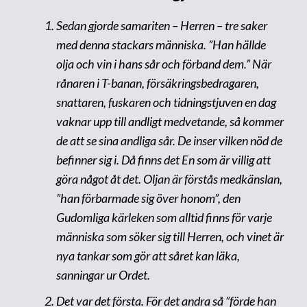
Sedan gjorde samariten – Herren – tre saker
med denna stackars människa. ”Han hällde
olja och vin i hans sår och förband dem.” När
rånaren i T-banan, försäkringsbedragaren,
snattaren, fuskaren och tidningstjuven en dag
vaknar upp till andligt medvetande, så kommer
de att se sina andliga sår. De inser vilken nöd de
befinner sig i. Då finns det En som är villig att
göra något åt det. Oljan är förstås medkänslan,
”han förbarmade sig över honom”, den
Gudomliga kärleken som alltid finns för varje
människa som söker sig till Herren, och vinet är
nya tankar som gör att såret kan läka,
sanningar ur Ordet.
Det var det första. För det andra så ”förde han