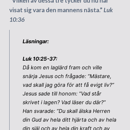
“Vilken av dessa tre tycker du nu har
visat sig vara den mannens nästa.”
Luk
10:36
Läsningar:
Luk 10:25-37:
Då kom en laglärd fram och ville
snärja Jesus och frågade: ”Mästare,
vad skall jag göra för att få evigt liv?”
Jesus sade till honom: ”Vad står
skrivet i lagen? Vad läser du där?”
Han svarade: ”Du skall älska Herren
din Gud av hela ditt hjärta och av hela
din själ och av hela din kraft och av