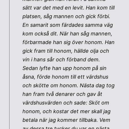
sätt var det med en levit. Han kom till
platsen, såg mannen och gick förbi.
En samarit som färdades samma väg
kom också dit. När han såg mannen,
förbarmade han sig över honom. Han
gick fram till honom, hällde olja och
vin i hans sår och förband dem.
Sedan lyfte han upp honom på sin
åsna, förde honom till ett värdshus
och skötte om honom. Nästa dag tog
han fram två denarer och gav åt
värdshusvärden och sade: Sköt om
honom, och kostar det mer skall jag
betala när jag kommer tillbaka. Vem
av dessa tre tycker du var en nästa