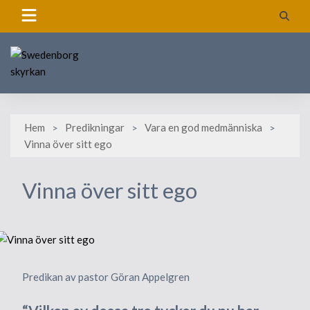
Skip
to
content
Hem
Predikningar
Vara en god medmänniska
Vinna över sitt ego
Vinna över sitt ego
Predikan av pastor Göran Appelgren