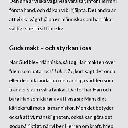
Den ena är vi ska våga visa våra sår, inför Herren i
första hand, och då kan vi bi hjälpta. Det andra är
att vi ska våga hjälpa en människa som har råkat
väldigt snett i sitt inre liv.
Guds makt – och styrkan i oss
När Gud blev Människa, så tog Han makten över
”dem som hatar oss”
Luk 1:71
, kort sagt det onda
eller de onda andarna i den andliga världen som
tränger sig in i våra tankar. Därför har Han och
bara Han som klarar av att visa sig Mänskligt
kärleksfull mot alla människor. Men det betyder
också att vi, mänskligheten, också kan göra det
goda på riktigt, när vi ber Herren om kraft. Med