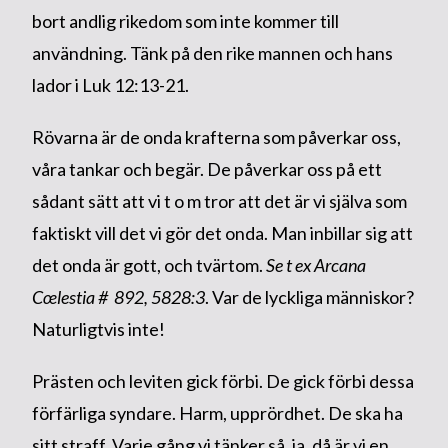
bort andlig rikedom som inte kommer till
användning. Tänk på den rike mannen och hans
lador i Luk 12:13-21.
Rövarna är de onda krafterna som påverkar oss,
våra tankar och begär. De påverkar oss på ett
sådant sätt att vi t o m tror att det är vi själva som
faktiskt vill det vi gör det onda. Man inbillar sig att
det onda är gott, och tvärtom.
Se t ex Arcana
Cœlestia # 892, 5828:3
. Var de lyckliga människor?
Naturligtvis inte!
Prästen och leviten gick förbi. De gick förbi dessa
förfärliga syndare. Harm, upprördhet. De ska ha
sitt straff. Varje gång vi tänker så, ja, då är vi en