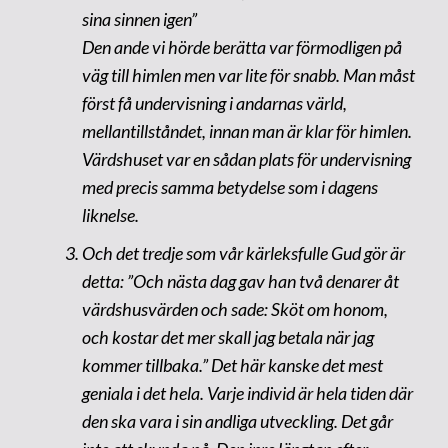
sina sinnen igen”
Den ande vi hörde berätta var förmodligen på
väg till himlen men var lite för snabb. Man måst
först få undervisning i andarnas värld,
mellantillståndet, innan man är klar för himlen.
Värdshuset var en sådan plats för undervisning
med precis samma betydelse som i dagens
liknelse.
Och det tredje som vår kärleksfulle Gud gör är
detta: ”Och nästa dag gav han två denarer åt
värdshusvärden och sade: Sköt om honom,
och kostar det mer skall jag betala när jag
kommer tillbaka.” Det här kanske det mest
geniala i det hela. Varje individ är hela tiden där
den ska vara i sin andliga utveckling. Det går