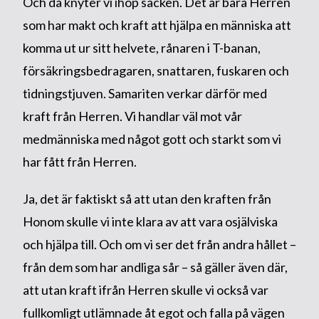
Och då knyter vi ihop säcken. Det är bara Herren
som har makt och kraft att hjälpa en människa att
komma ut ur sitt helvete, rånaren i T-banan,
försäkringsbedragaren, snattaren, fuskaren och
tidningstjuven. Samariten verkar därför med
kraft från Herren. Vi handlar väl mot vår
medmänniska med något gott och starkt som vi
har fått från Herren.
Ja, det är faktiskt så att utan den kraften från
Honom skulle vi inte klara av att vara osjälviska
och hjälpa till. Och om vi ser det från andra hållet –
från dem som har andliga sår – så gäller även där,
att utan kraft ifrån Herren skulle vi också var
fullkomligt utlämnade åt egot och falla på vägen