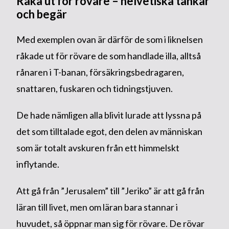
Råka ut för rövare – helvetiska tankar
och begär
Med exemplen ovan är därför de som i liknelsen
råkade ut för rövare de som handlade illa, alltså
rånaren i T-banan, försäkringsbedragaren,
snattaren, fuskaren och tidningstjuven.
De hade nämligen alla blivit lurade att lyssna på
det som tilltalade egot, den delen av människan
som är totalt avskuren från ett himmelskt
inflytande.
Att gå från ”Jerusalem” till ”Jeriko” är att gå från
läran till livet, men om läran bara stannar i
huvudet, så öppnar man sig för rövare. De rövar