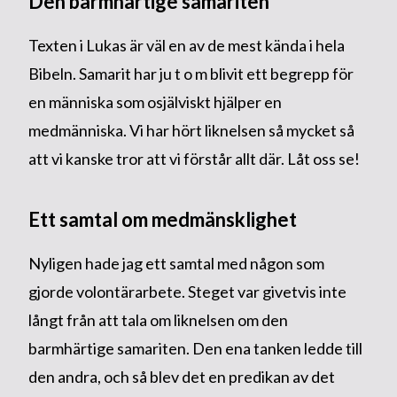
Den barmhärtige samariten
Texten i Lukas är väl en av de mest kända i hela
Bibeln. Samarit har ju t o m blivit ett begrepp för
en människa som osjälviskt hjälper en
medmänniska. Vi har hört liknelsen så mycket så
att vi kanske tror att vi förstår allt där. Låt oss se!
Ett samtal om medmänsklighet
Nyligen hade jag ett samtal med någon som
gjorde volontärarbete. Steget var givetvis inte
långt från att tala om liknelsen om den
barmhärtige samariten. Den ena tanken ledde till
den andra, och så blev det en predikan av det