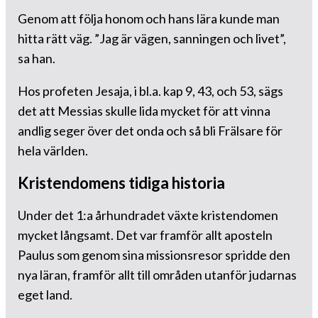
Genom att följa honom och hans lära kunde man
hitta rätt väg. ”Jag är vägen, sanningen och livet”,
sa han.
Hos profeten Jesaja, i bl.a. kap 9, 43, och 53, sägs
det att Messias skulle lida mycket för att vinna
andlig seger över det onda och så bli Frälsare för
hela världen.
Kristendomens tidiga historia
Under det 1:a århundradet växte kristendomen
mycket långsamt. Det var framför allt aposteln
Paulus som genom sina missionsresor spridde den
nya läran, framför allt till områden utanför judarnas
eget land.