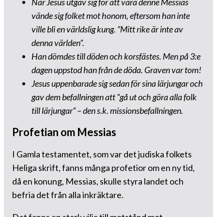
När Jesus utgav sig för att vara denne Messias
vände sig folket mot honom, eftersom han inte
ville bli en världslig kung. ”Mitt rike är inte av
denna världen”.
Han dömdes till döden och korsfästes. Men på 3:e
dagen uppstod han från de döda. Graven var tom!
Jesus uppenbarade sig sedan för sina lärjungar och
gav dem befallningen att ”gå ut och göra alla folk
till lärjungar” – den s.k. missionsbefallningen.
Profetian om Messias
I Gamla testamentet, som var det judiska folkets
Heliga skrift, fanns många profetior om en ny tid,
då en konung, Messias, skulle styra landet och
befria det från alla inkräktare.