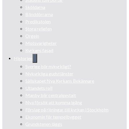
Sköldarna
Blinddörrarna
Predikstolen
Stora reliefen
Orgeln
Motsvarigheter
Kyrkans fasad
Historien
Sverige blir nykyrkligt?
Nykyrkliga gudstjänster
Sällskapet Nya Kyrkans Bekännare
Utlandets roll
Manby blir centralgestalt
Nya försök att komma igång
Förslag på ritningar till kyrkan i Stockholm
Ekonomin för tempelbygget
Grundstenen läggs