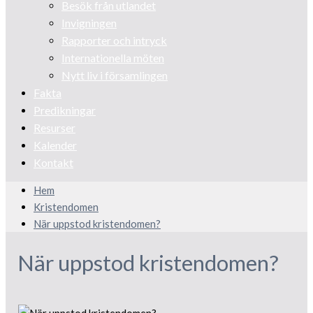
Besök från utlandet
Invigningen
Rapporter och intryck
Internationella möten
Nytt liv i församlingen
Fakta
Predikningar
Resurser
Kalender
Kontakt
Hem
Kristendomen
När uppstod kristendomen?
När uppstod kristendomen?