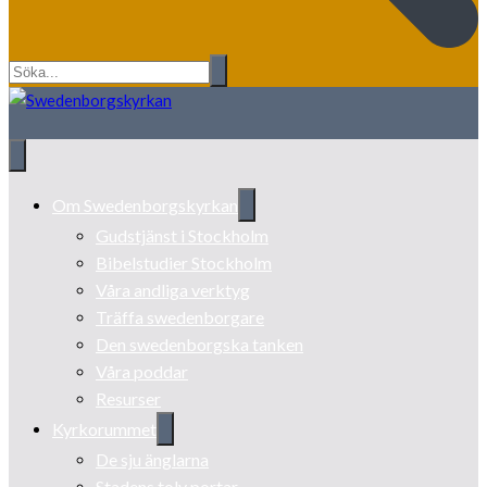
Om Swedenborgskyrkan
Gudstjänst i Stockholm
Bibelstudier Stockholm
Våra andliga verktyg
Träffa swedenborgare
Den swedenborgska tanken
Våra poddar
Resurser
Kyrkorummet
De sju änglarna
Stadens tolv portar