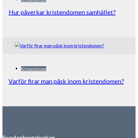
Hur påverkar kristendomen samhället?
Kristendomen
Varför firar man påsk inom kristendomen?
Swedenborgskyrkan